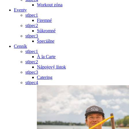
Workout zóna
Eventy
stlpec1
Firemné
stlpec2
Súkromné
stlpec3
Špeciálne
Cenník
stlpec1
À la Carte
stlpec2
Nápojový lístok
stlpec3
Catering
stlpec4