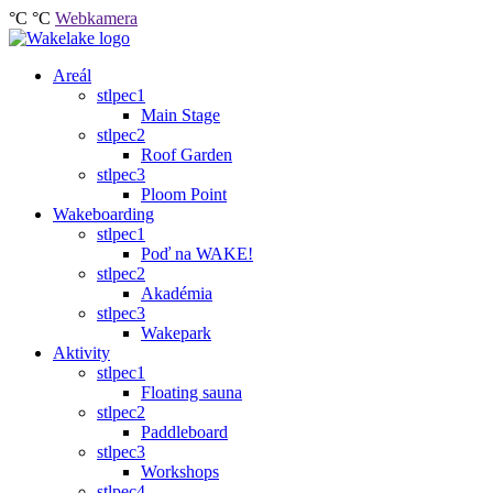
°C
°C
Webkamera
Areál
stlpec1
Main Stage
stlpec2
Roof Garden
stlpec3
Ploom Point
Wakeboarding
stlpec1
Poď na WAKE!
stlpec2
Akadémia
stlpec3
Wakepark
Aktivity
stlpec1
Floating sauna
stlpec2
Paddleboard
stlpec3
Workshops
stlpec4