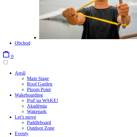
Obchod
0
Areál
Main Stage
Roof Garden
Ploom Point
Wakeboarding
Poď na WAKE!
Akadémia
Wakepark
Let’s move
Paddleboard
Outdoor Zone
Eventy