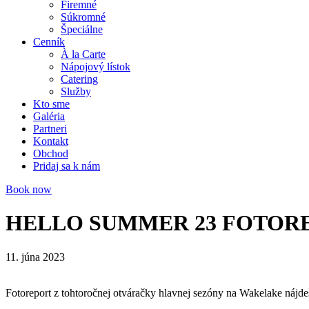
Firemné
Súkromné
Špeciálne
Cenník
À la Carte
Nápojový lístok
Catering
Služby
Kto sme
Galéria
Partneri
Kontakt
Obchod
Pridaj sa k nám
Book now
HELLO SUMMER 23 FOTOR
11. júna 2023
Fotoreport z tohtoročnej otváračky hlavnej sezóny na Wakelake nájdeš