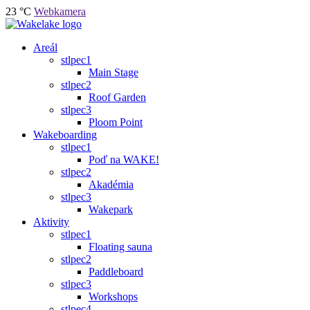
23 °C
Webkamera
Areál
stlpec1
Main Stage
stlpec2
Roof Garden
stlpec3
Ploom Point
Wakeboarding
stlpec1
Poď na WAKE!
stlpec2
Akadémia
stlpec3
Wakepark
Aktivity
stlpec1
Floating sauna
stlpec2
Paddleboard
stlpec3
Workshops
stlpec4