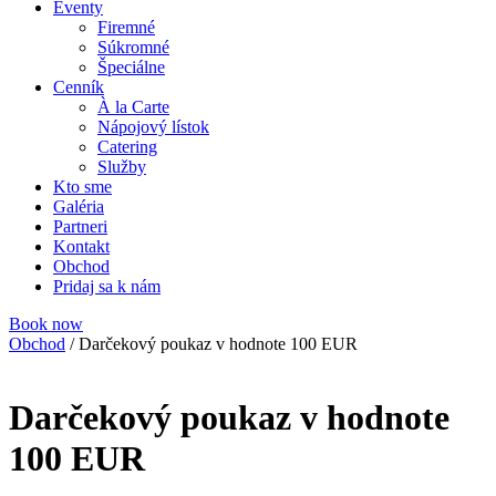
Eventy
Firemné
Súkromné
Špeciálne
Cenník
À la Carte
Nápojový lístok
Catering
Služby
Kto sme
Galéria
Partneri
Kontakt
Obchod
Pridaj sa k nám
Book now
Obchod
/
Darčekový poukaz v hodnote 100 EUR
Darčekový poukaz v hodnote
100 EUR