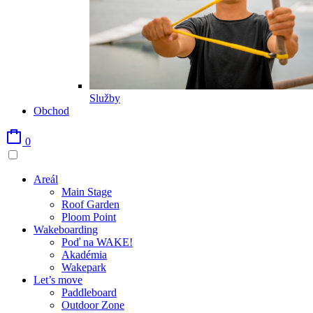
Služby
Obchod
0
Areál
Main Stage
Roof Garden
Ploom Point
Wakeboarding
Poď na WAKE!
Akadémia
Wakepark
Let’s move
Paddleboard
Outdoor Zone