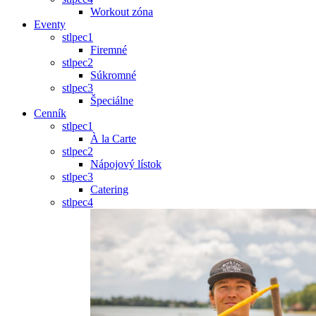
Workout zóna
Eventy
stlpec1
Firemné
stlpec2
Súkromné
stlpec3
Špeciálne
Cenník
stlpec1
À la Carte
stlpec2
Nápojový lístok
stlpec3
Catering
stlpec4